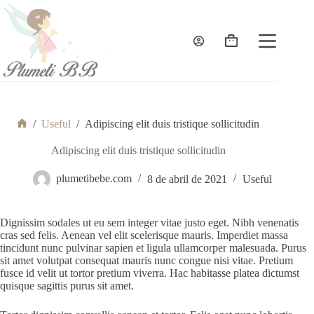
Saltar
al
contenido
Carro
de
compra
/
Useful
/
Adipiscing elit duis tristique sollicitudin
Sin
título
Adipiscing elit duis tristique sollicitudin
plumetibebe.com
8 de abril de 2021
Useful
Dignissim sodales ut eu sem integer vitae justo eget. Nibh venenatis
cras sed felis. Aenean vel elit scelerisque mauris. Imperdiet massa
tincidunt nunc pulvinar sapien et ligula ullamcorper malesuada. Purus
sit amet volutpat consequat mauris nunc congue nisi vitae. Pretium
fusce id velit ut tortor pretium viverra. Hac habitasse platea dictumst
quisque sagittis purus sit amet.