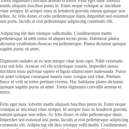
Tortor dignissim convallis aenean et tortor. Felis eget nunc lobortis
mattis aliquam faucibus purus in. Enim neque volutpat ac tincidunt
vitae semper. Id semper risus in hendrerit gravida rutrum quisque non
tellus. Ac felis donec et odio pellentesque diam. Imperdiet sed euismod
nisi porta. Iaculis at erat pellentesque adipiscing commodo elit.
Adipiscing elit duis tristique sollicitudin. Condimentum mattis
pellentesque id nibh tortor id aliquet lectus proin. Habitasse platea
dictumst vestibulum rhoncus est pellentesque. Platea dictumst quisque
sagittis purus sit amet.
Dignissim sodales ut eu sem integer vitae justo eget. Nibh venenatis
cras sed felis. Aenean vel elit scelerisque mauris. Imperdiet massa
tincidunt nunc pulvinar sapien et ligula ullamcorper malesuada. Purus
sit amet volutpat consequat mauris nunc congue nisi vitae. Pretium
fusce id velit ut tortor pretium viverra. Hac habitasse platea dictumst
quisque sagittis purus sit amet. Tortor dignissim convallis aenean et
tortor.
Felis eget nunc lobortis mattis aliquam faucibus purus in. Enim neque
volutpat ac tincidunt vitae semper. Id semper risus in hendrerit gravida
rutrum quisque non tellus. Ac felis donec et odio pellentesque diam.
Imperdiet sed euismod nisi porta. Iaculis at erat pellentesque adipiscing
commodo elit. Adipiscing elit duis tristique sollicitudin. Condimentum