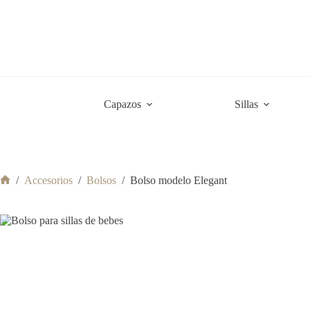
Saltar
al
contenido
Capazos
Sillas
/
Accesorios
/
Bolsos
/
Bolso modelo Elegant
Sin
título